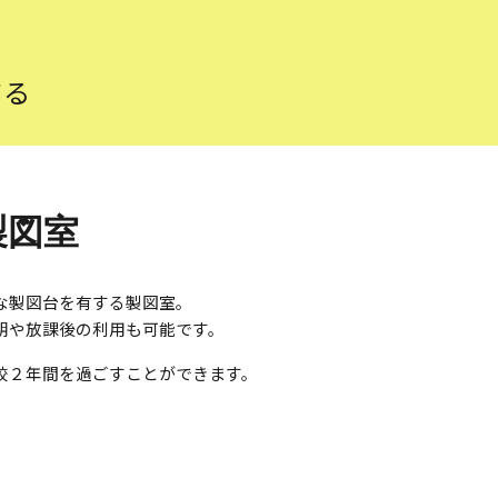
てる
製図室
な製図台を有する製図室。
朝や放課後の利用も可能です。
校２年間を過ごすことができます。