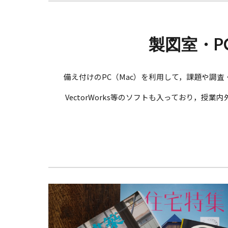
製図室・P
備え付け
のPC（Mac）を利用して，課題や調
VectorWorks等のソフトも入っており，授