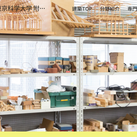
建築デザイン分野｜東京科学大学 附属科学技術高等学校
建築TOP
分野紹介
専
ip to main content
Skip to navigat