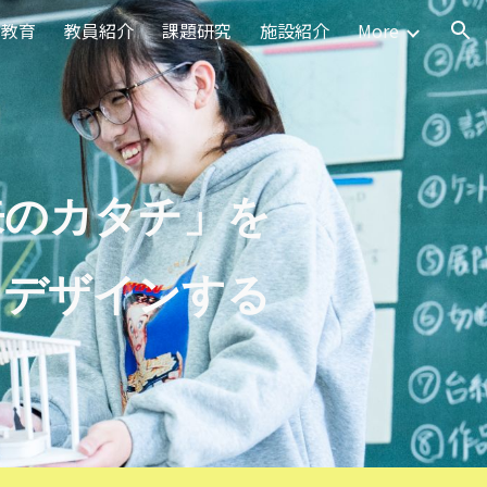
門教育
教員紹介
課題研究
施設紹介
More
ion
来のカタチ」を
デザインする