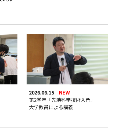
2026.0
6
.
15
NEW
第
2
学年「
先端科学技術入門
」
大学教員による講義