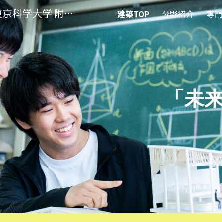
建築デザイン分野｜東京科学大学 附属科学技術高等学校
建築TOP
分野紹介
専
ip to main content
Skip to navigat
「未