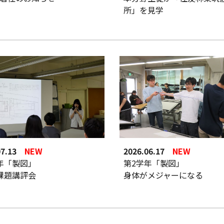
所」を見学
07.13
NEW
202
6
.
06.17
NEW
年「製図」
第2学年「製図」
課題講評会
身体がメジャーになる