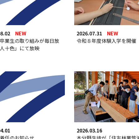
08.02
NEW
202
6.07.31
NEW
卒業生の取り組みが毎日放
令和８年度体験入学を開催
人十色」
にて放映
4.01
202
6
.
03.16
着任のお知らせ
本分野生徒が「住友林業筑