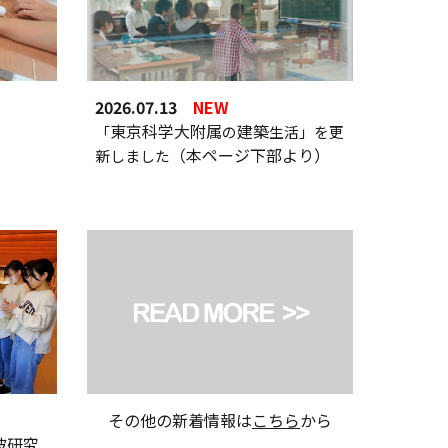
202
6.07.13
NEW
東京科学大附属
建築
「
の
生活」を更
（本ページ下部より）
新しました
その他の新着情報は
こちら
から
波研究