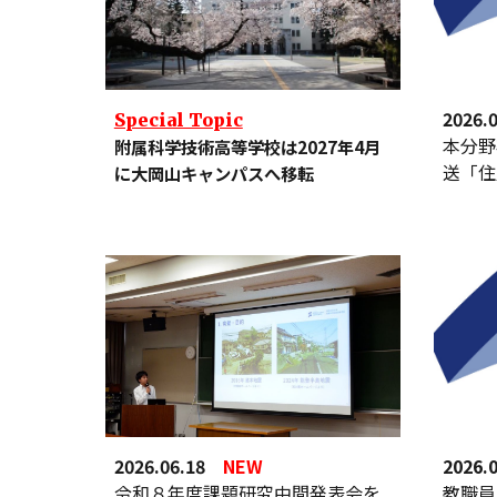
202
6.
Special Topic
本分野
附属科学技術高等学校
は2027年4月
送「住
に大
岡山キャンパス
へ
移転
202
6
.
0
202
6.06.18
NEW
教職員
令和８年度課題研究中間発表会を