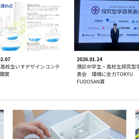
2.07
202
6
.
01.24
回高校生いすデザインコンテ
港区中学生・高校生探究型
銀
賞
表会 環境に全力TOKYU
FUDOSAN賞